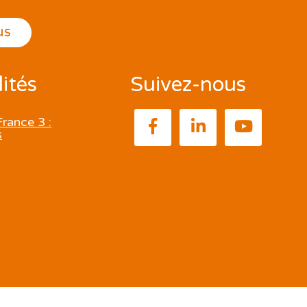
us
ités
Suivez-nous
rance 3 :
s