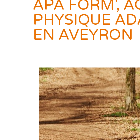
APA FORM', A
PHYSIQUE AD
EN AVEYRON