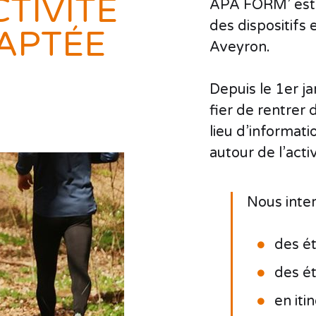
CTIVITÉ
APA FORM’ est u
des dispositifs
APTÉE
Aveyron.
Depuis le 1er j
fier de rentrer 
lieu d’informati
autour de l’acti
Nous inte
des é
des ét
en iti