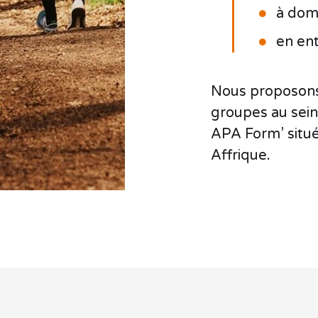
à domi
en ent
Nous proposons
groupes au sein
APA Form’ situé
Affrique.